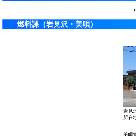
燃料課（岩見沢・美唄）
岩見
所在
美唄