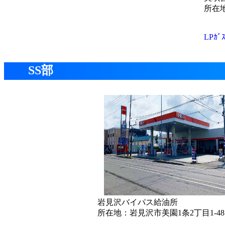
所在地
LP
SS部
岩見沢バイパス給油所
所在地：岩見沢市美園1条2丁目1-48