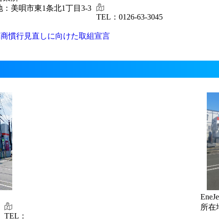
：美唄市東1条北1丁目3-3
TEL：0126-63-3045
ｶﾞｽ商慣行見直しに向けた取組宣言
EneJ
所在
TEL：