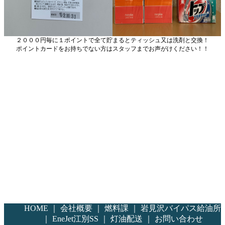
２０００円毎に１ポイントで全て貯まるとティッシュ又は洗剤と交換！
ポイントカードをお持ちでない方はスタッフまでお声がけください！！
HOME ｜
会社概要 ｜
燃料課 ｜
岩見沢バイパス給油所
｜
EneJet江別SS ｜
灯油配送 ｜
お問い合わせ