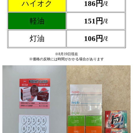
ハイオク
186
円/ℓ
軽油
151
円/ℓ
灯油
106
円/ℓ
※8月19日現在
※価格の反映には時間がかかる場合があります